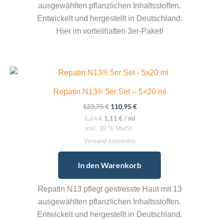
ausgewählten pflanzlichen Inhaltsstoffen.
Entwickelt und hergestellt in Deutschland.
Hier im vorteilhaften 3er-Paket!
Repatin N13® 5er Set – 5×20 ml
Ursprünglicher
Aktueller
123,75
€
110,95
€
Preis
Preis
1,24
€
1,11
€
/
ml
war:
ist:
inkl. 19 % MwSt.
123,75 €
110,95 €.
Versand kostenlos
In den Warenkorb
Repatin N13 pflegt gestresste Haut mit 13
ausgewählten pflanzlichen Inhaltsstoffen.
Entwickelt und hergestellt in Deutschland.