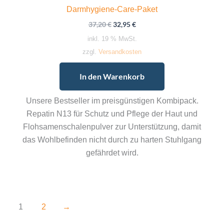
Darmhygiene-Care-Paket
Ursprünglicher
Aktueller
37,20
€
32,95
€
Preis
Preis
inkl. 19 % MwSt.
war:
ist:
37,20 €
32,95 €.
zzgl.
Versandkosten
In den Warenkorb
Unsere Bestseller im preisgünstigen Kombipack.
Repatin N13 für Schutz und Pflege der Haut und
Flohsamenschalenpulver zur Unterstützung, damit
das Wohlbefinden nicht durch zu harten Stuhlgang
gefährdet wird.
1
2
→