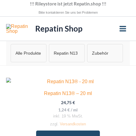
Zum
!!! Rileystore ist jetzt Repatin.shop !!!
Inhalt
Bitte kontaktieren Sie uns bei Problemen
springen
Repatin Shop
Alle Produkte
Repatin N13
Zubehör
Repatin N13® – 20 ml
24,75
€
1,24
€
/
ml
inkl. 19 % MwSt.
zzgl.
Versandkosten