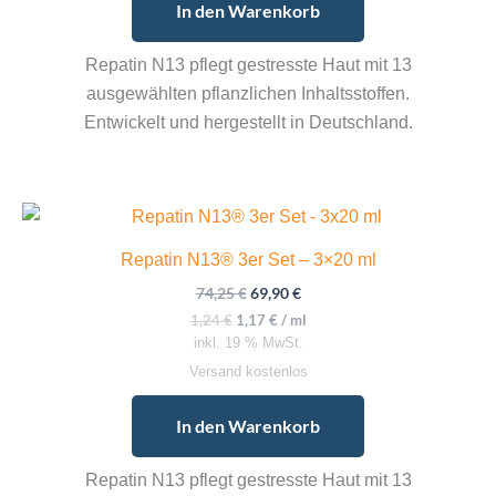
In den Warenkorb
Repatin N13 pflegt gestresste Haut mit 13
ausgewählten pflanzlichen Inhaltsstoffen.
Entwickelt und hergestellt in Deutschland.
Repatin N13® 3er Set – 3×20 ml
Ursprünglicher
Aktueller
74,25
€
69,90
€
Preis
Preis
1,24
€
1,17
€
/
ml
war:
ist:
inkl. 19 % MwSt.
74,25 €
69,90 €.
Versand kostenlos
In den Warenkorb
Repatin N13 pflegt gestresste Haut mit 13