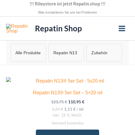
Zum
!!! Rileystore ist jetzt Repatin.shop !!!
Inhalt
Bitte kontaktieren Sie uns bei Problemen
springen
Repatin Shop
Alle Produkte
Repatin N13
Zubehör
Repatin N13® 5er Set – 5×20 ml
Ursprünglicher
Aktueller
123,75
€
110,95
€
Preis
Preis
1,24
€
1,11
€
/
ml
war:
ist:
inkl. 19 % MwSt.
123,75 €
110,95 €.
Versand kostenlos