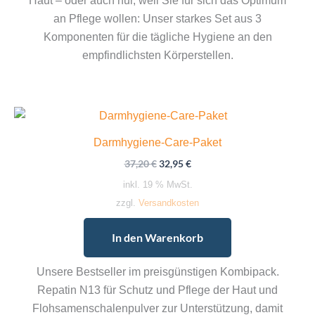
Haut – oder auch nur, weil Sie für sich das Optimum
an Pflege wollen: Unser starkes Set aus 3
Komponenten für die tägliche Hygiene an den
empfindlichsten Körperstellen.
Darmhygiene-Care-Paket
Ursprünglicher
Aktueller
37,20
€
32,95
€
Preis
Preis
inkl. 19 % MwSt.
war:
ist:
37,20 €
32,95 €.
zzgl.
Versandkosten
In den Warenkorb
Unsere Bestseller im preisgünstigen Kombipack.
Repatin N13 für Schutz und Pflege der Haut und
Flohsamenschalenpulver zur Unterstützung, damit