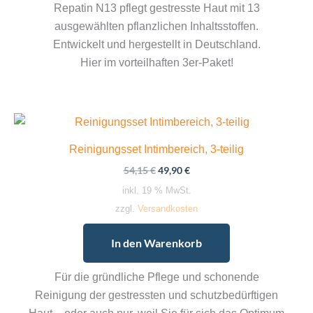
Repatin N13 pflegt gestresste Haut mit 13
ausgewählten pflanzlichen Inhaltsstoffen.
Entwickelt und hergestellt in Deutschland.
Hier im vorteilhaften 3er-Paket!
Reinigungsset Intimbereich, 3-teilig
Ursprünglicher
Aktueller
54,15
€
49,90
€
Preis
Preis
inkl. 19 % MwSt.
war:
ist:
54,15 €
49,90 €.
zzgl.
Versandkosten
In den Warenkorb
Für die gründliche Pflege und schonende
Reinigung der gestressten und schutzbedürftigen