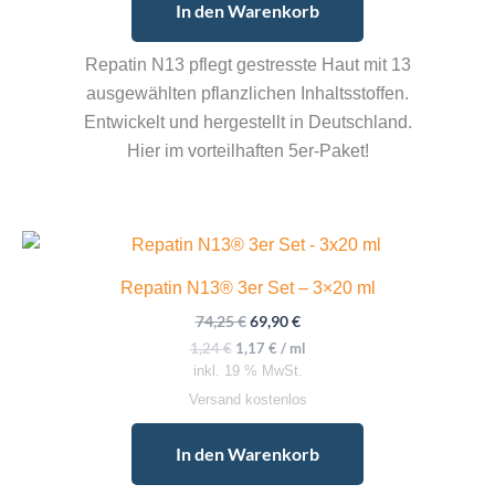
In den Warenkorb
Repatin N13 pflegt gestresste Haut mit 13
ausgewählten pflanzlichen Inhaltsstoffen.
Entwickelt und hergestellt in Deutschland.
Hier im vorteilhaften 5er-Paket!
Repatin N13® 3er Set – 3×20 ml
Ursprünglicher
Aktueller
74,25
€
69,90
€
Preis
Preis
1,24
€
1,17
€
/
ml
war:
ist:
inkl. 19 % MwSt.
74,25 €
69,90 €.
Versand kostenlos
In den Warenkorb